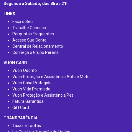
Segunda a Sábado, das 8h às 21h
.
LINKS
Faça o Seu
Trabalhe Conosco
Perguntas Frequentes
Acesse Sua Conta
Central de Relacionamento
Conheça o Grupo Pereira
VUON CARD
Vuon Odonto
Vuon Proteção e Assistência Auto e Moto
Vuon Casa Protegida
Vuon Vida Premiada
Vuon Proteção e Assistência Pet
Fatura Garantida
Gift Card
TRANSPARÊNCIA
Taxas e Tarifas
Lei Geral de Proteção de Dados