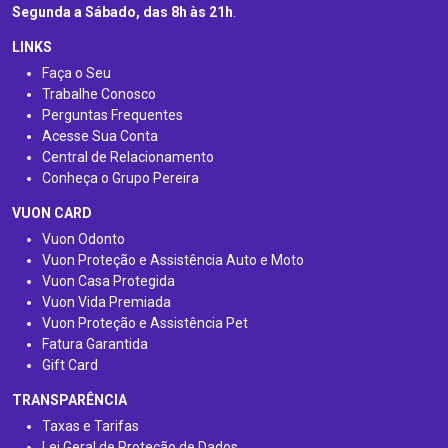
Segunda a Sábado, das 8h às 21h
.
LINKS
Faça o Seu
Trabalhe Conosco
Perguntas Frequentes
Acesse Sua Conta
Central de Relacionamento
Conheça o Grupo Pereira
VUON CARD
Vuon Odonto
Vuon Proteção e Assistência Auto e Moto
Vuon Casa Protegida
Vuon Vida Premiada
Vuon Proteção e Assistência Pet
Fatura Garantida
Gift Card
TRANSPARÊNCIA
Taxas e Tarifas
Lei Geral de Proteção de Dados