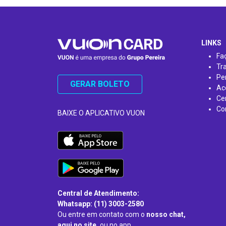
…
LINKS
Fa
Tr
Pe
GERAR BOLETO
Ac
Ce
Co
BAIXE O APLICATIVO VUON
Central de Atendimento:
Whatsapp: (11) 3003-2580
Ou entre em contato com o
nosso chat,
aqui no site,
ou no app.