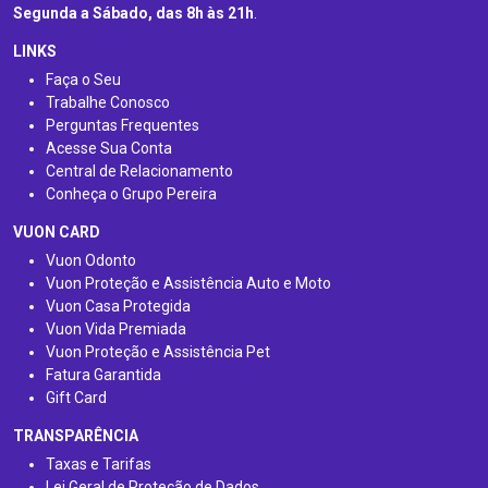
Segunda a Sábado, das 8h às 21h
.
LINKS
Faça o Seu
Trabalhe Conosco
Perguntas Frequentes
Acesse Sua Conta
Central de Relacionamento
Conheça o Grupo Pereira
VUON CARD
Vuon Odonto
Vuon Proteção e Assistência Auto e Moto
Vuon Casa Protegida
Vuon Vida Premiada
Vuon Proteção e Assistência Pet
Fatura Garantida
Gift Card
TRANSPARÊNCIA
Taxas e Tarifas
Lei Geral de Proteção de Dados