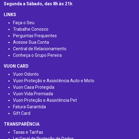
Segunda a Sábado, das 8h às 21h
.
LINKS
Faça o Seu
Trabalhe Conosco
Perguntas Frequentes
Acesse Sua Conta
Central de Relacionamento
Conheça o Grupo Pereira
VUON CARD
Vuon Odonto
Vuon Proteção e Assistência Auto e Moto
Vuon Casa Protegida
Vuon Vida Premiada
Vuon Proteção e Assistência Pet
Fatura Garantida
Gift Card
TRANSPARÊNCIA
Taxas e Tarifas
Lei Geral de Proteção de Dados