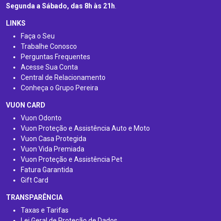
Segunda a Sábado, das 8h às 21h
.
LINKS
Faça o Seu
Trabalhe Conosco
Perguntas Frequentes
Acesse Sua Conta
Central de Relacionamento
Conheça o Grupo Pereira
VUON CARD
Vuon Odonto
Vuon Proteção e Assistência Auto e Moto
Vuon Casa Protegida
Vuon Vida Premiada
Vuon Proteção e Assistência Pet
Fatura Garantida
Gift Card
TRANSPARÊNCIA
Taxas e Tarifas
Lei Geral de Proteção de Dados