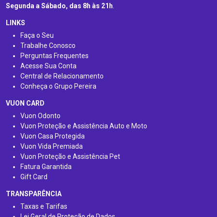
Segunda a Sábado, das 8h às 21h
.
LINKS
Faça o Seu
Trabalhe Conosco
Perguntas Frequentes
Acesse Sua Conta
Central de Relacionamento
Conheça o Grupo Pereira
VUON CARD
Vuon Odonto
Vuon Proteção e Assistência Auto e Moto
Vuon Casa Protegida
Vuon Vida Premiada
Vuon Proteção e Assistência Pet
Fatura Garantida
Gift Card
TRANSPARÊNCIA
Taxas e Tarifas
Lei Geral de Proteção de Dados