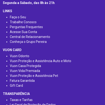
Segunda a Sábado, das 8h às 21h
.
LINKS
Faça o Seu
Trabalhe Conosco
Perguntas Frequentes
Acesse Sua Conta
Central de Relacionamento
Conheça o Grupo Pereira
VUON CARD
Vuon Odonto
Vuon Proteção e Assistência Auto e Moto
Vuon Casa Protegida
Vuon Vida Premiada
Vuon Proteção e Assistência Pet
Fatura Garantida
Gift Card
TRANSPARÊNCIA
Taxas e Tarifas
Lei Geral de Proteção de Dados