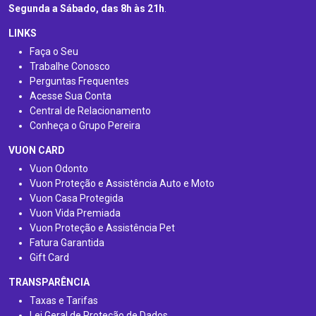
Segunda a Sábado, das 8h às 21h
.
LINKS
Faça o Seu
Trabalhe Conosco
Perguntas Frequentes
Acesse Sua Conta
Central de Relacionamento
Conheça o Grupo Pereira
VUON CARD
Vuon Odonto
Vuon Proteção e Assistência Auto e Moto
Vuon Casa Protegida
Vuon Vida Premiada
Vuon Proteção e Assistência Pet
Fatura Garantida
Gift Card
TRANSPARÊNCIA
Taxas e Tarifas
Lei Geral de Proteção de Dados