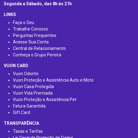
Segunda a Sábado, das 8h às 21h
.
LINKS
Faça o Seu
Trabalhe Conosco
Perguntas Frequentes
Acesse Sua Conta
Central de Relacionamento
Conheça o Grupo Pereira
VUON CARD
Vuon Odonto
Vuon Proteção e Assistência Auto e Moto
Vuon Casa Protegida
Vuon Vida Premiada
Vuon Proteção e Assistência Pet
Fatura Garantida
Gift Card
TRANSPARÊNCIA
Taxas e Tarifas
Lei Geral de Proteção de Dados