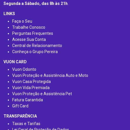
Segunda a Sábado, das 8h às 21h
.
LINKS
Faça o Seu
Trabalhe Conosco
Perguntas Frequentes
Acesse Sua Conta
Central de Relacionamento
Conheça o Grupo Pereira
VUON CARD
Vuon Odonto
Vuon Proteção e Assistência Auto e Moto
Vuon Casa Protegida
Vuon Vida Premiada
Vuon Proteção e Assistência Pet
Fatura Garantida
Gift Card
TRANSPARÊNCIA
Taxas e Tarifas
Lei Geral de Proteção de Dados