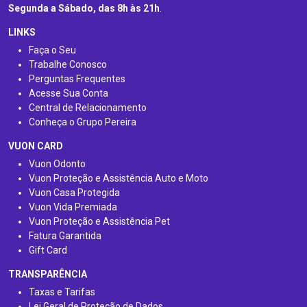
Segunda a Sábado, das 8h às 21h
.
LINKS
Faça o Seu
Trabalhe Conosco
Perguntas Frequentes
Acesse Sua Conta
Central de Relacionamento
Conheça o Grupo Pereira
VUON CARD
Vuon Odonto
Vuon Proteção e Assistência Auto e Moto
Vuon Casa Protegida
Vuon Vida Premiada
Vuon Proteção e Assistência Pet
Fatura Garantida
Gift Card
TRANSPARÊNCIA
Taxas e Tarifas
Lei Geral de Proteção de Dados