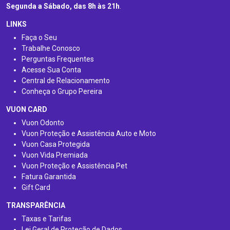
Segunda a Sábado, das 8h às 21h
.
LINKS
Faça o Seu
Trabalhe Conosco
Perguntas Frequentes
Acesse Sua Conta
Central de Relacionamento
Conheça o Grupo Pereira
VUON CARD
Vuon Odonto
Vuon Proteção e Assistência Auto e Moto
Vuon Casa Protegida
Vuon Vida Premiada
Vuon Proteção e Assistência Pet
Fatura Garantida
Gift Card
TRANSPARÊNCIA
Taxas e Tarifas
Lei Geral de Proteção de Dados