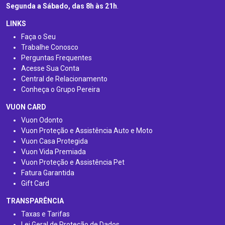
Segunda a Sábado, das 8h às 21h
.
LINKS
Faça o Seu
Trabalhe Conosco
Perguntas Frequentes
Acesse Sua Conta
Central de Relacionamento
Conheça o Grupo Pereira
VUON CARD
Vuon Odonto
Vuon Proteção e Assistência Auto e Moto
Vuon Casa Protegida
Vuon Vida Premiada
Vuon Proteção e Assistência Pet
Fatura Garantida
Gift Card
TRANSPARÊNCIA
Taxas e Tarifas
Lei Geral de Proteção de Dados