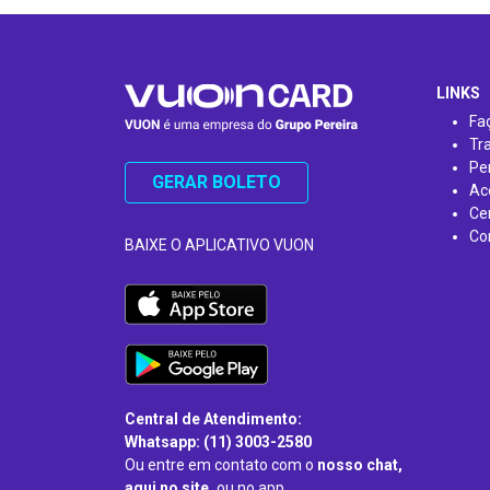
…
LINKS
Fa
Tr
Pe
GERAR BOLETO
Ac
Ce
Co
BAIXE O APLICATIVO VUON
Central de Atendimento:
Whatsapp: (11) 3003-2580
Ou entre em contato com o
nosso chat,
aqui no site,
ou no app.