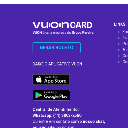
…
LINKS
Fa
Tr
Pe
GERAR BOLETO
Ac
Ce
Co
BAIXE O APLICATIVO VUON
Central de Atendimento:
Whatsapp: (11) 3003-2580
Ou entre em contato com o
nosso chat,
aqui no site,
ou no app.