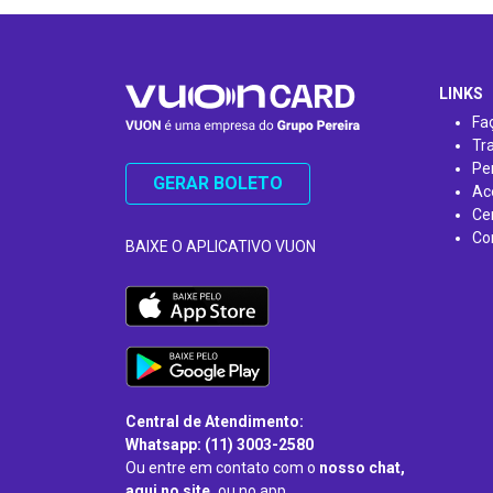
…
LINKS
Fa
Tr
Pe
GERAR BOLETO
Ac
Ce
Co
BAIXE O APLICATIVO VUON
Central de Atendimento:
Whatsapp: (11) 3003-2580
Ou entre em contato com o
nosso chat,
aqui no site,
ou no app.