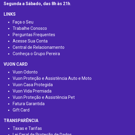
Segunda a Sábado, das 8h às 21h
.
LINKS
Faça o Seu
Trabalhe Conosco
Perguntas Frequentes
Acesse Sua Conta
Central de Relacionamento
Conheça o Grupo Pereira
VUON CARD
Vuon Odonto
Vuon Proteção e Assistência Auto e Moto
Vuon Casa Protegida
Vuon Vida Premiada
Vuon Proteção e Assistência Pet
Fatura Garantida
Gift Card
TRANSPARÊNCIA
Taxas e Tarifas
Lei Geral de Proteção de Dados