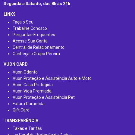
Segunda a Sábado, das 8h às 21h
.
LINKS
Faça o Seu
Trabalhe Conosco
Perguntas Frequentes
Acesse Sua Conta
Central de Relacionamento
Conheça o Grupo Pereira
VUON CARD
Vuon Odonto
Vuon Proteção e Assistência Auto e Moto
Vuon Casa Protegida
Vuon Vida Premiada
Vuon Proteção e Assistência Pet
Fatura Garantida
Gift Card
TRANSPARÊNCIA
Taxas e Tarifas
Lei Geral de Proteção de Dados