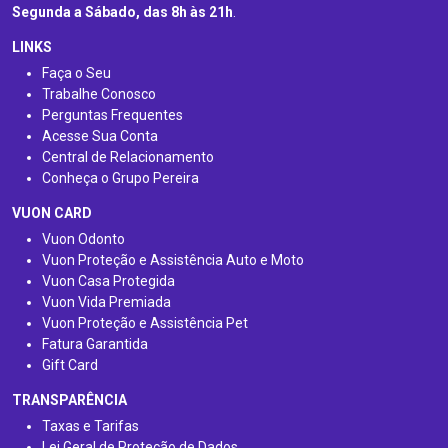
Segunda a Sábado, das 8h às 21h
.
LINKS
Faça o Seu
Trabalhe Conosco
Perguntas Frequentes
Acesse Sua Conta
Central de Relacionamento
Conheça o Grupo Pereira
VUON CARD
Vuon Odonto
Vuon Proteção e Assistência Auto e Moto
Vuon Casa Protegida
Vuon Vida Premiada
Vuon Proteção e Assistência Pet
Fatura Garantida
Gift Card
TRANSPARÊNCIA
Taxas e Tarifas
Lei Geral de Proteção de Dados