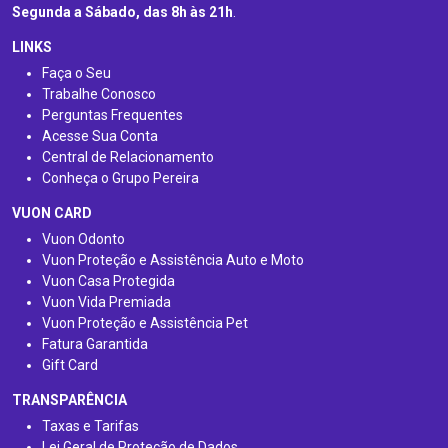
Segunda a Sábado, das 8h às 21h
.
LINKS
Faça o Seu
Trabalhe Conosco
Perguntas Frequentes
Acesse Sua Conta
Central de Relacionamento
Conheça o Grupo Pereira
VUON CARD
Vuon Odonto
Vuon Proteção e Assistência Auto e Moto
Vuon Casa Protegida
Vuon Vida Premiada
Vuon Proteção e Assistência Pet
Fatura Garantida
Gift Card
TRANSPARÊNCIA
Taxas e Tarifas
Lei Geral de Proteção de Dados