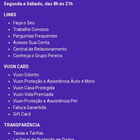
Segunda a Sábado, das 8h às 21h
.
LINKS
Faça o Seu
Trabalhe Conosco
Perguntas Frequentes
Acesse Sua Conta
Central de Relacionamento
Conheça o Grupo Pereira
VUON CARD
Vuon Odonto
Vuon Proteção e Assistência Auto e Moto
Vuon Casa Protegida
Vuon Vida Premiada
Vuon Proteção e Assistência Pet
Fatura Garantida
Gift Card
TRANSPARÊNCIA
Taxas e Tarifas
Lei Geral de Proteção de Dados