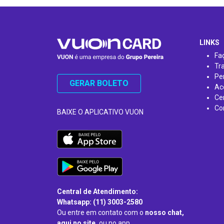
…
LINKS
Fa
Tr
Pe
GERAR BOLETO
Ac
Ce
Co
BAIXE O APLICATIVO VUON
Central de Atendimento:
Whatsapp: (11) 3003-2580
Ou entre em contato com o
nosso chat,
aqui no site,
ou no app.