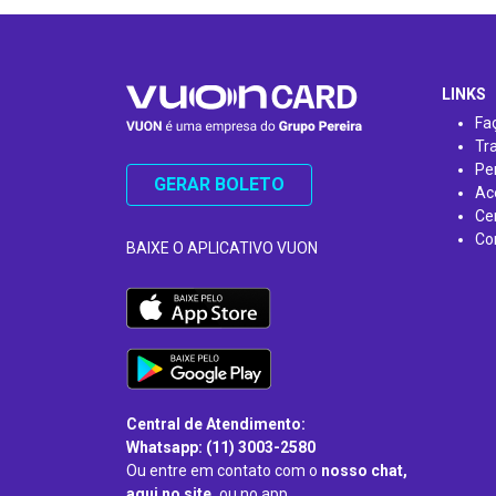
…
LINKS
Fa
Tr
Pe
GERAR BOLETO
Ac
Ce
Co
BAIXE O APLICATIVO VUON
Central de Atendimento:
Whatsapp: (11) 3003-2580
Ou entre em contato com o
nosso chat,
aqui no site,
ou no app.