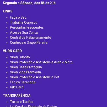
Segunda a Sábado, das 8h às 21h
.
LINKS
Faça o Seu
Trabalhe Conosco
Perguntas Frequentes
Acesse Sua Conta
Central de Relacionamento
Conheça o Grupo Pereira
VUON CARD
Vuon Odonto
Vuon Proteção e Assistência Auto e Moto
Vuon Casa Protegida
Vuon Vida Premiada
Vuon Proteção e Assistência Pet
Fatura Garantida
Gift Card
TRANSPARÊNCIA
Taxas e Tarifas
Lei Geral de Proteção de Dados