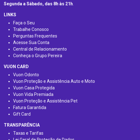
Segunda a Sábado, das 8h às 21h
.
LINKS
Faça o Seu
Trabalhe Conosco
Perguntas Frequentes
Acesse Sua Conta
Central de Relacionamento
Conheça o Grupo Pereira
VUON CARD
Vuon Odonto
Vuon Proteção e Assistência Auto e Moto
Vuon Casa Protegida
Vuon Vida Premiada
Vuon Proteção e Assistência Pet
Fatura Garantida
Gift Card
TRANSPARÊNCIA
Taxas e Tarifas
Lei Geral de Proteção de Dados