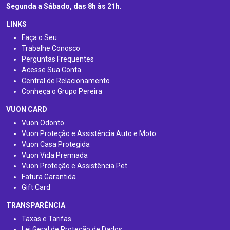
Segunda a Sábado, das 8h às 21h
.
LINKS
Faça o Seu
Trabalhe Conosco
Perguntas Frequentes
Acesse Sua Conta
Central de Relacionamento
Conheça o Grupo Pereira
VUON CARD
Vuon Odonto
Vuon Proteção e Assistência Auto e Moto
Vuon Casa Protegida
Vuon Vida Premiada
Vuon Proteção e Assistência Pet
Fatura Garantida
Gift Card
TRANSPARÊNCIA
Taxas e Tarifas
Lei Geral de Proteção de Dados