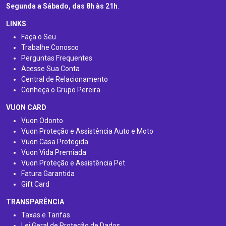
Segunda a Sábado, das 8h às 21h
.
LINKS
Faça o Seu
Trabalhe Conosco
Perguntas Frequentes
Acesse Sua Conta
Central de Relacionamento
Conheça o Grupo Pereira
VUON CARD
Vuon Odonto
Vuon Proteção e Assistência Auto e Moto
Vuon Casa Protegida
Vuon Vida Premiada
Vuon Proteção e Assistência Pet
Fatura Garantida
Gift Card
TRANSPARÊNCIA
Taxas e Tarifas
Lei Geral de Proteção de Dados