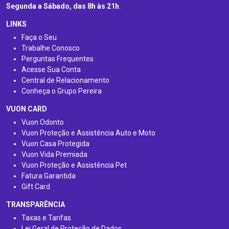
Segunda a Sábado, das 8h às 21h
.
LINKS
Faça o Seu
Trabalhe Conosco
Perguntas Frequentes
Acesse Sua Conta
Central de Relacionamento
Conheça o Grupo Pereira
VUON CARD
Vuon Odonto
Vuon Proteção e Assistência Auto e Moto
Vuon Casa Protegida
Vuon Vida Premiada
Vuon Proteção e Assistência Pet
Fatura Garantida
Gift Card
TRANSPARÊNCIA
Taxas e Tarifas
Lei Geral de Proteção de Dados