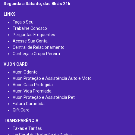
Segunda a Sábado, das 8h às 21h
.
LINKS
Faça o Seu
Trabalhe Conosco
Perguntas Frequentes
Acesse Sua Conta
Central de Relacionamento
Conheça o Grupo Pereira
VUON CARD
Vuon Odonto
Vuon Proteção e Assistência Auto e Moto
Vuon Casa Protegida
Vuon Vida Premiada
Vuon Proteção e Assistência Pet
Fatura Garantida
Gift Card
TRANSPARÊNCIA
Taxas e Tarifas
Lei Geral de Proteção de Dados