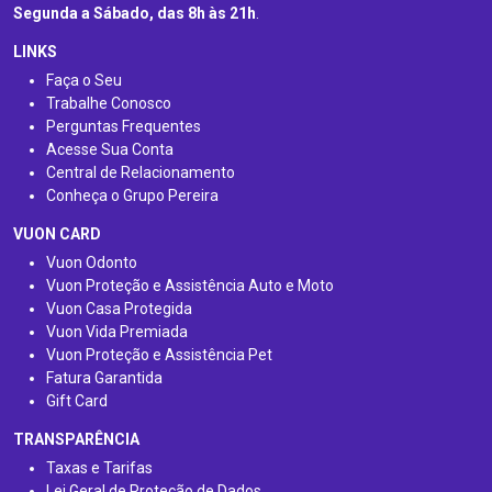
Segunda a Sábado, das 8h às 21h
.
LINKS
Faça o Seu
Trabalhe Conosco
Perguntas Frequentes
Acesse Sua Conta
Central de Relacionamento
Conheça o Grupo Pereira
VUON CARD
Vuon Odonto
Vuon Proteção e Assistência Auto e Moto
Vuon Casa Protegida
Vuon Vida Premiada
Vuon Proteção e Assistência Pet
Fatura Garantida
Gift Card
TRANSPARÊNCIA
Taxas e Tarifas
Lei Geral de Proteção de Dados