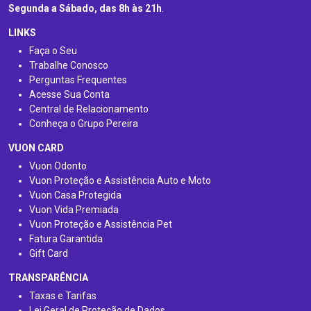
Segunda a Sábado, das 8h às 21h
.
LINKS
Faça o Seu
Trabalhe Conosco
Perguntas Frequentes
Acesse Sua Conta
Central de Relacionamento
Conheça o Grupo Pereira
VUON CARD
Vuon Odonto
Vuon Proteção e Assistência Auto e Moto
Vuon Casa Protegida
Vuon Vida Premiada
Vuon Proteção e Assistência Pet
Fatura Garantida
Gift Card
TRANSPARÊNCIA
Taxas e Tarifas
Lei Geral de Proteção de Dados