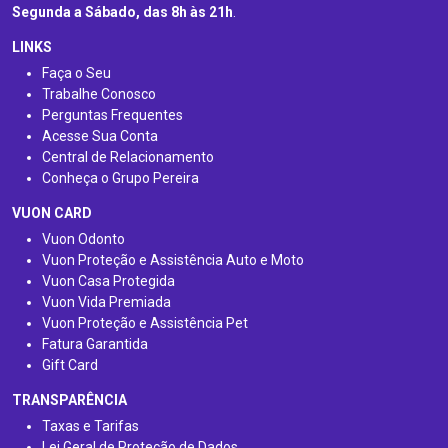
Segunda a Sábado, das 8h às 21h
.
LINKS
Faça o Seu
Trabalhe Conosco
Perguntas Frequentes
Acesse Sua Conta
Central de Relacionamento
Conheça o Grupo Pereira
VUON CARD
Vuon Odonto
Vuon Proteção e Assistência Auto e Moto
Vuon Casa Protegida
Vuon Vida Premiada
Vuon Proteção e Assistência Pet
Fatura Garantida
Gift Card
TRANSPARÊNCIA
Taxas e Tarifas
Lei Geral de Proteção de Dados