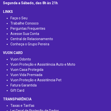
Segunda a Sábado, das 8h às 21h
.
LINKS
Faça o Seu
Trabalhe Conosco
Perguntas Frequentes
Acesse Sua Conta
Central de Relacionamento
Conheça o Grupo Pereira
VUON CARD
Vuon Odonto
Vuon Proteção e Assistência Auto e Moto
Vuon Casa Protegida
Vuon Vida Premiada
Vuon Proteção e Assistência Pet
Fatura Garantida
Gift Card
TRANSPARÊNCIA
Taxas e Tarifas
Lei Geral de Proteção de Dados