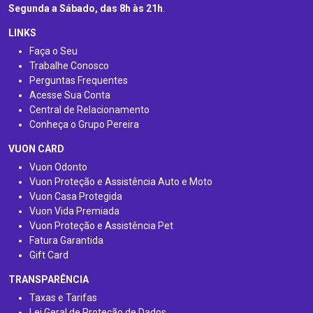
Segunda a Sábado, das 8h às 21h
.
LINKS
Faça o Seu
Trabalhe Conosco
Perguntas Frequentes
Acesse Sua Conta
Central de Relacionamento
Conheça o Grupo Pereira
VUON CARD
Vuon Odonto
Vuon Proteção e Assistência Auto e Moto
Vuon Casa Protegida
Vuon Vida Premiada
Vuon Proteção e Assistência Pet
Fatura Garantida
Gift Card
TRANSPARÊNCIA
Taxas e Tarifas
Lei Geral de Proteção de Dados