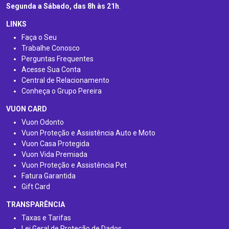
Segunda a Sábado, das 8h às 21h
.
LINKS
Faça o Seu
Trabalhe Conosco
Perguntas Frequentes
Acesse Sua Conta
Central de Relacionamento
Conheça o Grupo Pereira
VUON CARD
Vuon Odonto
Vuon Proteção e Assistência Auto e Moto
Vuon Casa Protegida
Vuon Vida Premiada
Vuon Proteção e Assistência Pet
Fatura Garantida
Gift Card
TRANSPARÊNCIA
Taxas e Tarifas
Lei Geral de Proteção de Dados