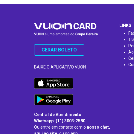
…
LINKS
Fa
Tr
Pe
GERAR BOLETO
Ac
Ce
Co
BAIXE O APLICATIVO VUON
Central de Atendimento:
Whatsapp: (11) 3003-2580
Ou entre em contato com o
nosso chat,
aqui no site,
ou no app.