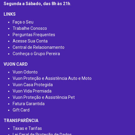
Segunda a Sábado, das 8h às 21h
.
LINKS
Faça o Seu
Trabalhe Conosco
Perguntas Frequentes
Acesse Sua Conta
Central de Relacionamento
Conheça o Grupo Pereira
VUON CARD
Vuon Odonto
Vuon Proteção e Assistência Auto e Moto
Vuon Casa Protegida
Vuon Vida Premiada
Vuon Proteção e Assistência Pet
Fatura Garantida
Gift Card
TRANSPARÊNCIA
Taxas e Tarifas
Lei Geral de Proteção de Dados