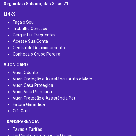
Segunda a Sábado, das 8h às 21h
.
LINKS
Faça o Seu
Trabalhe Conosco
Perguntas Frequentes
Acesse Sua Conta
Central de Relacionamento
Conheça o Grupo Pereira
VUON CARD
Vuon Odonto
Vuon Proteção e Assistência Auto e Moto
Vuon Casa Protegida
Vuon Vida Premiada
Vuon Proteção e Assistência Pet
Fatura Garantida
Gift Card
TRANSPARÊNCIA
Taxas e Tarifas
Lei Geral de Proteção de Dados