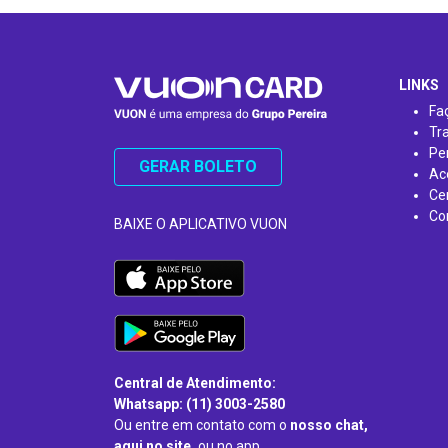
…
LINKS
Fa
Tr
Pe
GERAR BOLETO
Ac
Ce
Co
BAIXE O APLICATIVO VUON
Central de Atendimento:
Whatsapp: (11) 3003-2580
Ou entre em contato com o
nosso chat,
aqui no site,
ou no app.