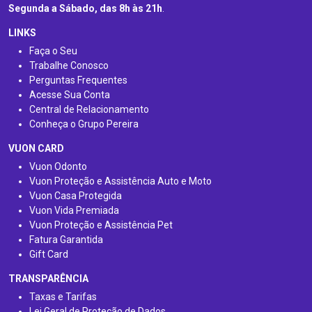
Segunda a Sábado, das 8h às 21h
.
LINKS
Faça o Seu
Trabalhe Conosco
Perguntas Frequentes
Acesse Sua Conta
Central de Relacionamento
Conheça o Grupo Pereira
VUON CARD
Vuon Odonto
Vuon Proteção e Assistência Auto e Moto
Vuon Casa Protegida
Vuon Vida Premiada
Vuon Proteção e Assistência Pet
Fatura Garantida
Gift Card
TRANSPARÊNCIA
Taxas e Tarifas
Lei Geral de Proteção de Dados