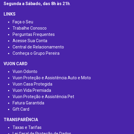
Segunda a Sábado, das 8h às 21h
.
LINKS
Faça o Seu
Trabalhe Conosco
Perguntas Frequentes
Acesse Sua Conta
Central de Relacionamento
Conheça o Grupo Pereira
VUON CARD
Vuon Odonto
Vuon Proteção e Assistência Auto e Moto
Vuon Casa Protegida
Vuon Vida Premiada
Vuon Proteção e Assistência Pet
Fatura Garantida
Gift Card
TRANSPARÊNCIA
Taxas e Tarifas
Lei Geral de Proteção de Dados