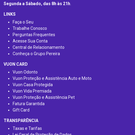
Segunda a Sábado, das 8h às 21h
.
LINKS
Faça o Seu
Trabalhe Conosco
Perguntas Frequentes
Acesse Sua Conta
Central de Relacionamento
Conheça o Grupo Pereira
VUON CARD
Vuon Odonto
Vuon Proteção e Assistência Auto e Moto
Vuon Casa Protegida
Vuon Vida Premiada
Vuon Proteção e Assistência Pet
Fatura Garantida
Gift Card
TRANSPARÊNCIA
Taxas e Tarifas
Lei Geral de Proteção de Dados