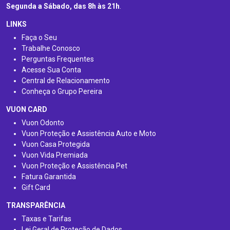
Segunda a Sábado, das 8h às 21h
.
LINKS
Faça o Seu
Trabalhe Conosco
Perguntas Frequentes
Acesse Sua Conta
Central de Relacionamento
Conheça o Grupo Pereira
VUON CARD
Vuon Odonto
Vuon Proteção e Assistência Auto e Moto
Vuon Casa Protegida
Vuon Vida Premiada
Vuon Proteção e Assistência Pet
Fatura Garantida
Gift Card
TRANSPARÊNCIA
Taxas e Tarifas
Lei Geral de Proteção de Dados