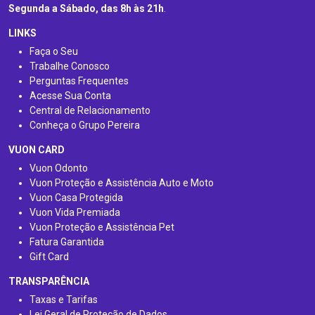
Segunda a Sábado, das 8h às 21h
.
LINKS
Faça o Seu
Trabalhe Conosco
Perguntas Frequentes
Acesse Sua Conta
Central de Relacionamento
Conheça o Grupo Pereira
VUON CARD
Vuon Odonto
Vuon Proteção e Assistência Auto e Moto
Vuon Casa Protegida
Vuon Vida Premiada
Vuon Proteção e Assistência Pet
Fatura Garantida
Gift Card
TRANSPARÊNCIA
Taxas e Tarifas
Lei Geral de Proteção de Dados