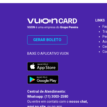
…
LINKS
Fa
Tr
Pe
GERAR BOLETO
Ac
Ce
Co
BAIXE O APLICATIVO VUON
Central de Atendimento:
Whatsapp: (11) 3003-2580
Ou entre em contato com o
nosso chat,
aqui no site,
ou no app.