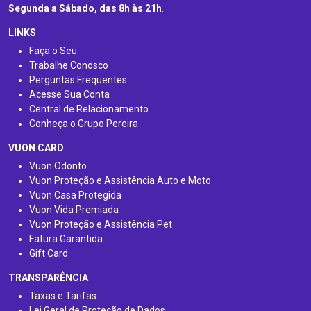
Segunda a Sábado, das 8h às 21h
.
LINKS
Faça o Seu
Trabalhe Conosco
Perguntas Frequentes
Acesse Sua Conta
Central de Relacionamento
Conheça o Grupo Pereira
VUON CARD
Vuon Odonto
Vuon Proteção e Assistência Auto e Moto
Vuon Casa Protegida
Vuon Vida Premiada
Vuon Proteção e Assistência Pet
Fatura Garantida
Gift Card
TRANSPARÊNCIA
Taxas e Tarifas
Lei Geral de Proteção de Dados