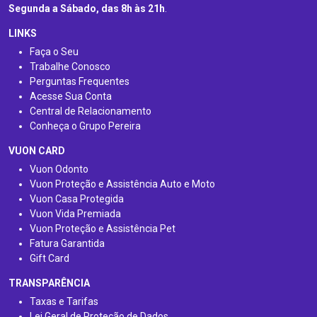
Segunda a Sábado, das 8h às 21h
.
LINKS
Faça o Seu
Trabalhe Conosco
Perguntas Frequentes
Acesse Sua Conta
Central de Relacionamento
Conheça o Grupo Pereira
VUON CARD
Vuon Odonto
Vuon Proteção e Assistência Auto e Moto
Vuon Casa Protegida
Vuon Vida Premiada
Vuon Proteção e Assistência Pet
Fatura Garantida
Gift Card
TRANSPARÊNCIA
Taxas e Tarifas
Lei Geral de Proteção de Dados