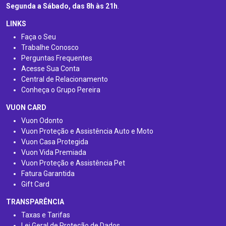
Segunda a Sábado, das 8h às 21h
.
LINKS
Faça o Seu
Trabalhe Conosco
Perguntas Frequentes
Acesse Sua Conta
Central de Relacionamento
Conheça o Grupo Pereira
VUON CARD
Vuon Odonto
Vuon Proteção e Assistência Auto e Moto
Vuon Casa Protegida
Vuon Vida Premiada
Vuon Proteção e Assistência Pet
Fatura Garantida
Gift Card
TRANSPARÊNCIA
Taxas e Tarifas
Lei Geral de Proteção de Dados