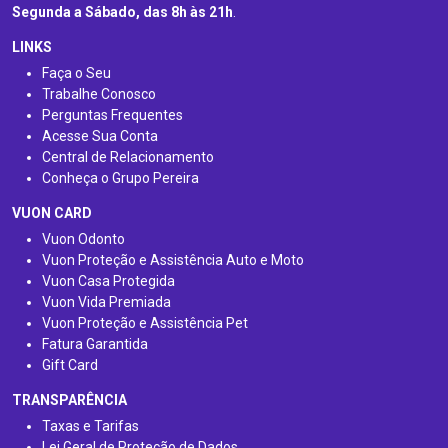
Segunda a Sábado, das 8h às 21h
.
LINKS
Faça o Seu
Trabalhe Conosco
Perguntas Frequentes
Acesse Sua Conta
Central de Relacionamento
Conheça o Grupo Pereira
VUON CARD
Vuon Odonto
Vuon Proteção e Assistência Auto e Moto
Vuon Casa Protegida
Vuon Vida Premiada
Vuon Proteção e Assistência Pet
Fatura Garantida
Gift Card
TRANSPARÊNCIA
Taxas e Tarifas
Lei Geral de Proteção de Dados